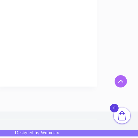
0
Designed by
Wumetax