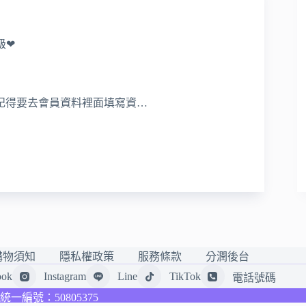
級❤
記得要去會員資料裡面填寫資…
購物須知
隱私權政策
服務條款
分潤後台
ook
Instagram
Line
TikTok
電話號碼
d. 統一編號：50805375