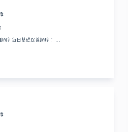
識
序
順序 每日基礎保養順序： …
識