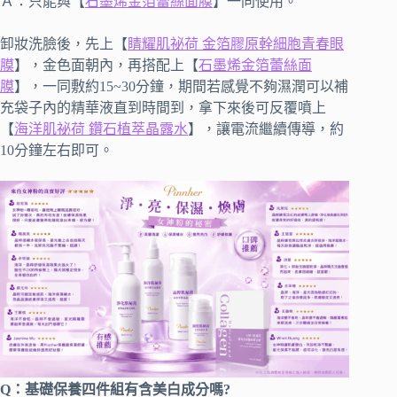
Ａ：只能與【
石墨烯金箔蕾絲面膜
】一同使用。
卸妝洗臉後，先上【
睛耀肌祕荷 金箔膠原幹細胞青春眼
膜
】，金色面朝內，再搭配上【
石墨烯金箔蕾絲面
膜
】，一同敷約15~30分鐘，期間若感覺不夠濕潤可以補
充袋子內的精華液直到時間到，拿下來後可反覆噴上
【
海洋肌祕荷 鑽石植萃晶露水
】，讓電流繼續傳導，約
10分鐘左右即可。
Q：基礎保養四件組有含美白成分嗎?