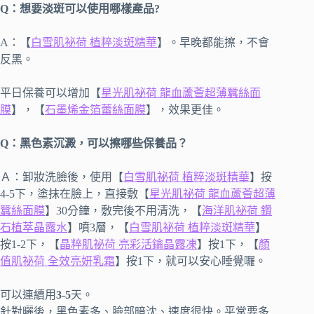
Q：想要淡斑可以使用哪樣產品?
A：【
白雪肌祕荷 植粹淡斑精華
】。早晚都能擦，不會
反黑。
平日保養可以增加【
星光肌祕荷 龍血蘆薈超薄蠶絲面
膜
】，【
石墨烯金箔蕾絲面膜
】，效果更佳。
Q：黑色素沉澱，可以擦哪些保養品？
Ａ：卸妝洗臉後，使用【
白雪肌祕荷 植粹淡斑精華
】按
4-5下，塗抹在臉上，直接敷【
星光肌祕荷 龍血蘆薈超薄
蠶絲面膜
】30分鐘，敷完後不用清洗，【
海洋肌祕荷 鑽
石植萃晶露水
】噴3層，【
白雪肌祕荷 植粹淡斑精華
】
按1-2下，【
晶粹肌祕荷 亮彩活鑰晶露凍
】按1下，【
顏
值肌祕荷 全效亮妍乳霜
】按1下，就可以安心睡覺囉。
可以連續用
3-5
天。
針對曬後，黑色素多、臉部暗沈、速度很快。平常要多