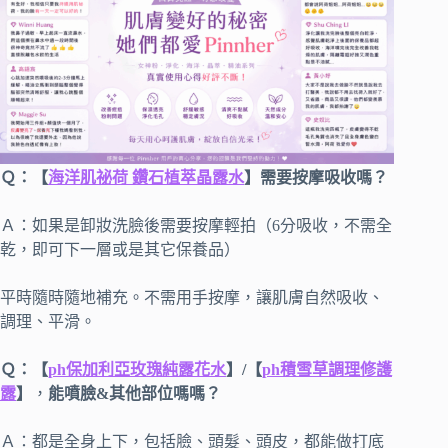
Ｑ：【
海洋肌祕荷 鑽石植萃晶露水
】需要按摩吸收嗎？
Ａ：如果是卸妝洗臉後需要按摩輕拍（6分吸收，不需全
乾，即可下一層或是其它保養品）
平時隨時隨地補充。不需用手按摩，讓肌膚自然吸收、
調理、平滑。
Ｑ：【
ph保加利亞玫瑰純露花水
】/【
ph積雪草調理修護
露
】
，
能噴臉&其他部位嗎嗎？
Ａ：都是全身上下，包括臉、頭髮、頭皮，都能做打底