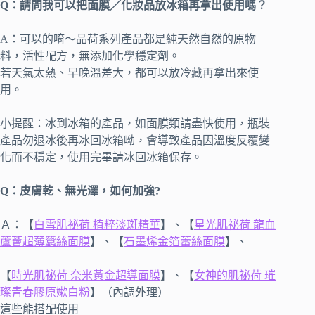
Q：請問我可以把面膜／化妝品放冰箱再拿出使用嗎？
A：可以的唷～品荷系列產品都是純天然自然的原物
料，活性配方，無添加化學穩定劑。
若天氣太熱、早晚溫差大，都可以放冷藏再拿出來使
用。
小提醒：冰到冰箱的產品，如面膜類請盡快使用，瓶裝
產品勿退冰後再冰回冰箱呦，會導致產品因溫度反覆變
化而不穩定，使用完畢請冰回冰箱保存。
Q：皮膚乾、無光澤，如何加強?
Ａ：【
白雪肌祕荷 植粹淡斑精華
】、【
星光肌祕荷 龍血
蘆薈超薄蠶絲面膜
】、【
石墨烯金箔蕾絲面膜
】、
【
時光肌祕荷 奈米黃金超導面膜
】、【
女神的肌祕荷 璀
璨青春膠原嫰白粉
】（內調外理）
這些能搭配使用