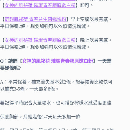
【
女神的肌祕荷 璀璨青春膠原嫰白粉
】即可。
【
苛靚肌祕荷 青春益生菌暢快粉
】早上空腹吃最有感，
平日保養2條，想要加強可以依照情況增減。
【
女神的肌祕荷 璀璨青春膠原嫰白粉
】晚上吃最有感，
平日保養2條，想要加強可以依照情況增減。
Q：請問
【
女神的肌祕荷 璀璨青春膠原嫰白粉
】
一天需
要幾條呢?
A：平常保養，補充流失基本就2條，想要恢復比較快可
以補充3-5條，一天最多8條。
要記得平時配合大量喝水、也可搭配檸檬水感受度更佳
保養胸部，月經走後1-7天每天多加一條