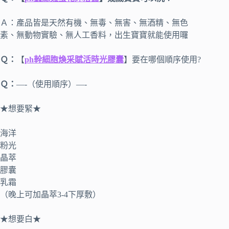
Ａ：產品皆是天然有機、無毒、無害、無酒精、無色
素、無動物實驗、無人工香料，出生寶寶就能使用囉
Ｑ：
【
ph幹細胞煥采賦活時光膠囊
】要在哪個順序使用?
Ｑ：
—-（使用順序）—-
★想要緊★
海洋
粉光
晶萃
膠囊
乳霜
（晚上可加晶萃3-4下厚敷）
★想要白★