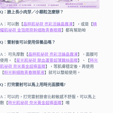
Q：臉上長小肉芽／小顆粒怎麼辦？
A：可以敷【
晶粹肌祕荷 亮彩活鑰晶露凍
】，或是【
睛
耀肌祕荷 金箔膠原幹細胞青春眼膜
】都有幫助呦
Q：雷射後可以使用保養品嗎？
A： 可先厚敷【
晶粹肌祕荷 亮彩活鑰晶露凍
】，面膜可
使用，【
星光肌祕荷 龍血蘆薈超薄蠶絲面膜
】、【
時光
肌祕荷 奈米黃金超導面膜
】，等肌膚穩定後，再使用
【
粉光幹細胞青春精華液
】就可以整組使用。
Q：打完雷射可以馬上用時光面膜嗎?
A：可以的，打完雷射臉會比較敏感不舒服，可以馬上
敷【
時光肌祕荷 奈米黃金超導面膜
】唷