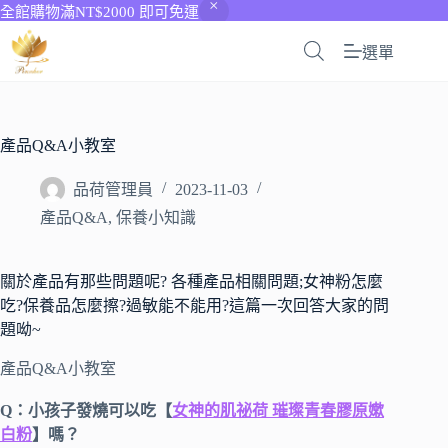
全館購物滿NT$2000 即可免運
選單
產品Q&A小教室
品荷管理員
2023-11-03
產品Q&A
,
保養小知識
關於產品有那些問題呢? 各種產品相關問題;女神粉怎麼
吃?保養品怎麼擦?過敏能不能用?這篇一次回答大家的問
題呦~
產品Q&A小教室
Q：小孩子發燒可以吃【
女神的肌祕荷 璀璨青春膠原嫰
白粉
】嗎？