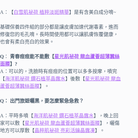
A：【
白雪肌祕荷 植粹淡斑精華
】是有含美白成分唷~
基礎保養四件組的部分都是讓皮膚加速代謝毒素，進而
修復您的毛孔唷。長時間使用都可以讓肌膚恢覆健康，
也會有柔白亮白的效果。
Q
：
青春痘痘能不能敷【
星光肌祕荷 龍血蘆薈超薄蠶絲
面膜
】?
A：可以的，洗臉時有痘痘的位置可以多多按摩，噴完
【
海洋肌祕荷 鑽石植萃晶露水
】後敷【
星光肌祕荷 龍血
蘆薈超薄蠶絲面膜
】。
Q： 出門旅遊曬黑，要怎麼緊急急救？
A：平時多噴【
海洋肌祕荷 鑽石植萃晶露水
】，晚上回
家可以敷【
星光肌祕荷 龍血蘆薈超薄蠶絲面膜
】，曬傷
地方可以厚敷【
晶粹肌祕荷 亮彩活鑰晶露凍
】。