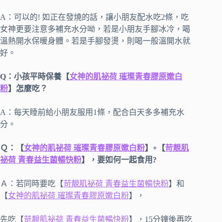
A：可以的! 如正在發燒的話，讓小朋友配水吃2條，吃
女神更要注意多補充水分呦，若是小朋友手腳冰冷，喝
溫熱開水保暖身體。若是手腳發燙，則喝一般溫開水就
好。
Q：小孩平時保養【
女神的肌祕荷 璀璨青春膠原嫰白
粉
】怎麼吃？
A：每天睡前給小朋友服用1條，配合白天多多補充水
分。
Ｑ：【
女神的肌祕荷 璀璨青春膠原嫰白粉
】+【
苛靚肌
祕荷 青春益生菌暢快粉
】，要如何一起食用?
Ａ：若同時要吃【
苛靚肌祕荷 青春益生菌暢快粉
】和
【
女神的肌祕荷 璀璨青春膠原嫰白粉
】，
先吃【
苛靚肌祕荷 青春益生菌暢快粉
】，15分鐘後再吃