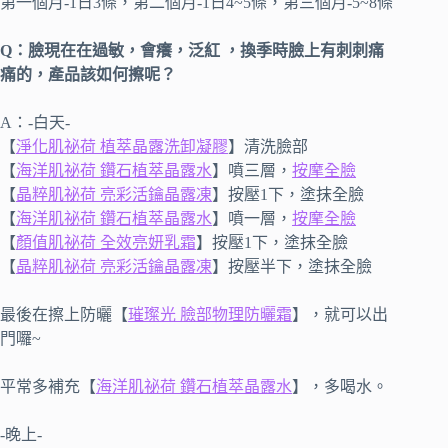
第一個月-1日3條，第二個月-1日4~5條，第三個月-5~8條
Q：臉現在在過敏，會癢，泛紅 ，換季時臉上有刺刺痛
痛的，產品該如何擦呢？
A：-白天-
【
淨化肌祕荷 植萃晶露洗卸凝膠
】清洗臉部
【
海洋肌祕荷 鑽石植萃晶露水
】噴三層，
按摩全臉
【
晶粹肌祕荷 亮彩活鑰晶露凍
】按壓1下，塗抹全臉
【
海洋肌祕荷 鑽石植萃晶露水
】噴一層，
按摩全臉
【
顏值肌祕荷 全效亮妍乳霜
】按壓1下，塗抹全臉
【
晶粹肌祕荷 亮彩活鑰晶露凍
】按壓半下，塗抹全臉
最後在擦上防曬【
璀璨光 臉部物理防曬霜
】，就可以出
門囉~
平常多補充【
海洋肌祕荷 鑽石植萃晶露水
】，多喝水。
-晚上-