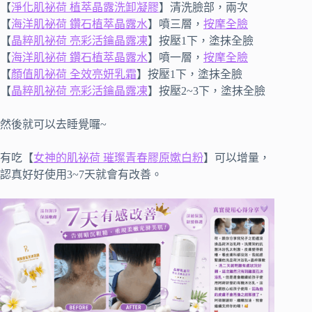
【
淨化肌祕荷 植萃晶露洗卸凝膠
】清洗臉部，兩次
【
海洋肌祕荷 鑽石植萃晶露水
】噴三層，
按摩全臉
【
晶粹肌祕荷 亮彩活鑰晶露凍
】按壓1下，塗抹全臉
【
海洋肌祕荷 鑽石植萃晶露水
】噴一層，
按摩全臉
【
顏值肌祕荷 全效亮妍乳霜
】按壓1下，塗抹全臉
【
晶粹肌祕荷 亮彩活鑰晶露凍
】按壓2~3下，塗抹全臉
然後就可以去睡覺囉~
有吃【
女神的肌祕荷 璀璨青春膠原嫰白粉
】可以增量，
認真好好使用3~7天就會有改善。