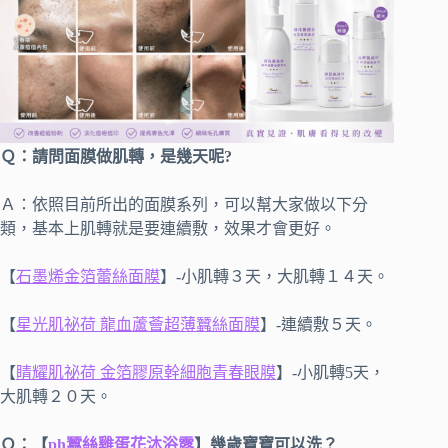
Ｑ：請問面膜做肌轉，是幾天呢?
Ａ：依照目前所出的面膜系列，可以幫大家做以下分
類，基本上肌轉就是要連續敷，效果才會更好。
【
石墨烯金箔蕾絲面膜
】-小肌轉３天，大肌轉１４天。
【
星光肌祕荷 龍血蘆薈超薄蠶絲面膜
】-連續敷５天。
【
睛耀肌祕荷 金箔膠原幹細胞青春眼膜
】-小肌轉5天，
大肌轉２０天。
Ｑ：【
ph蠶絲雞蛋花沐浴露
】幾歲寶寶可以洗？