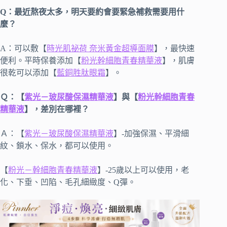
Q：最近熬夜太多，明天要約會要緊急補救需要用什
麼？
A：可以敷【
時光肌祕荷 奈米黃金超導面膜
】，最快速
便利。平時保養添加【
粉光幹細胞青春精華液
】，肌膚
很乾可以添加【
藍銅胜肽眼霜
】。
Ｑ：【
紫光－玻尿酸保濕精華液
】與【
粉光幹細胞青春
精華液
】，差別在哪裡？
Ａ：【
紫光－玻尿酸保濕精華液
】-加強保濕、平滑細
紋、鎖水、保水，都可以使用。
【
粉光－幹細胞青春精華液
】-25歲以上可以使用，老
化、下垂、凹陷、毛孔細緻度、Q彈。