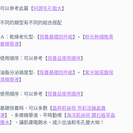
可以參考此篇【
何謂毛孔粗大
】
不同的類型有不同的組合搭配
Ａ：乾燥老化型-【
保養基礎四件組
】+【
粉光幹細胞青
春精華液
】
使用順序：可以參考【
保養品使用順序
】
油脂分泌過度型-【
保養基礎四件組
】+【
紫光玻尿酸保
濕精華液
】
使用順序：可以參考【
保養品使用順序
】
基礎保養時，可以多敷【
晶粹肌祕荷 亮彩活鑰晶露
凍
】、多擦精華液、平時勤噴【
海洋肌祕荷 鑽石植萃晶
露水
】，讓肌膚喝飽水，減少出油和毛孔變大呦！